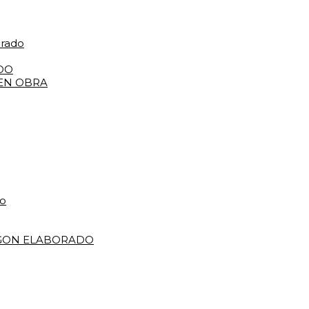
orado
DO
 EN OBRA
do
IGON ELABORADO