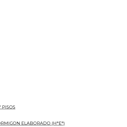
 PISOS
RMIGON ELABORADO (H°E°)