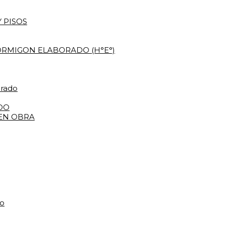
 PISOS
RMIGON ELABORADO (H°E°)
orado
DO
 EN OBRA
do