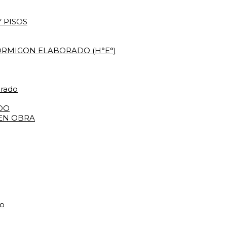
 PISOS
RMIGON ELABORADO (H°E°)
orado
DO
 EN OBRA
do