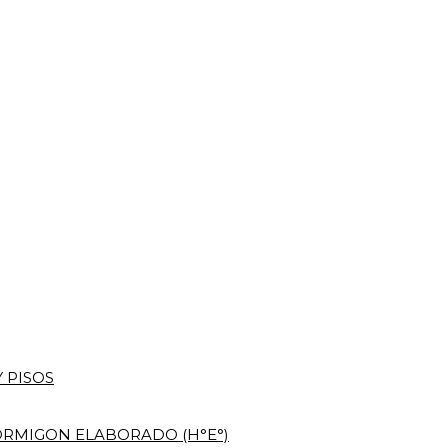
 PISOS
RMIGON ELABORADO (H°E°)