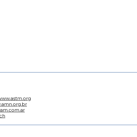
 www.astm.org
.amn.org.br
iram.com.ar
.ch