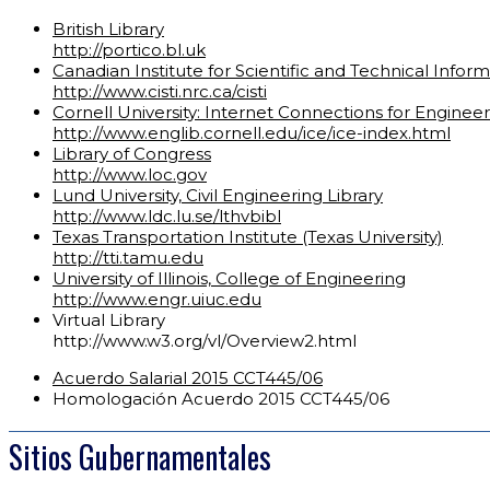
British Library
http://portico.bl.uk
Canadian Institute for Scientific and Technical Infor
http://www.cisti.nrc.ca/cisti
Cornell University: Internet Connections for Enginee
http://www.englib.cornell.edu/ice/ice-index.html
Library of Congress
http://www.loc.gov
Lund University, Civil Engineering Library
http://www.ldc.lu.se/lthvbibl
Texas Transportation Institute (Texas University)
http://tti.tamu.edu
University of Illinois, College of Engineering
http://www.engr.uiuc.edu
Virtual Library
http://www.w3.org/vl/Overview2.html
Acuerdo Salarial 2015 CCT445/06
Homologación Acuerdo 2015 CCT445/06
Sitios Gubernamentales