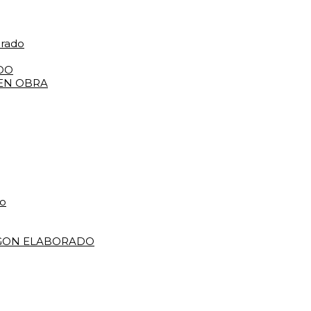
orado
DO
 EN OBRA
do
IGON ELABORADO