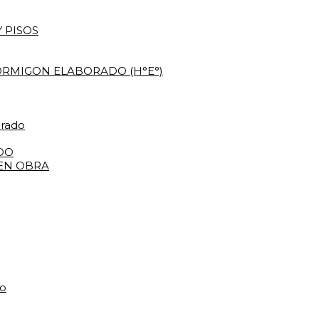
 PISOS
RMIGON ELABORADO (H°E°)
orado
DO
 EN OBRA
do