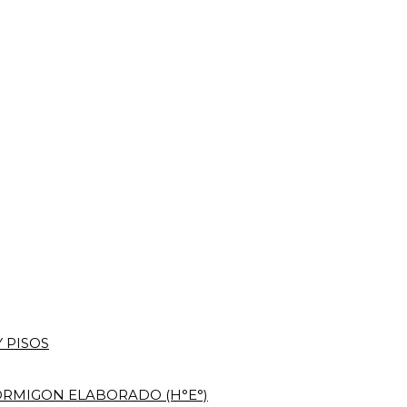
 PISOS
RMIGON ELABORADO (H°E°)