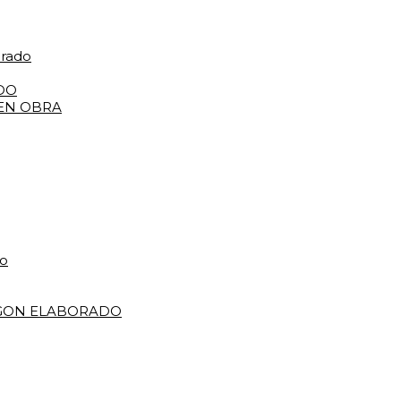
orado
DO
 EN OBRA
do
IGON ELABORADO