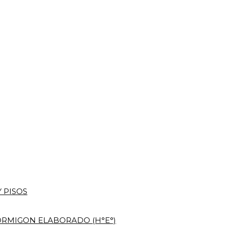
 PISOS
RMIGON ELABORADO (H°E°)