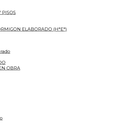
 PISOS
RMIGON ELABORADO (H°E°)
orado
DO
 EN OBRA
do