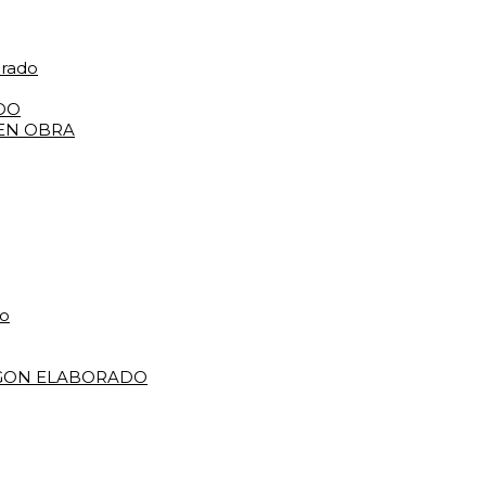
orado
DO
 EN OBRA
do
IGON ELABORADO