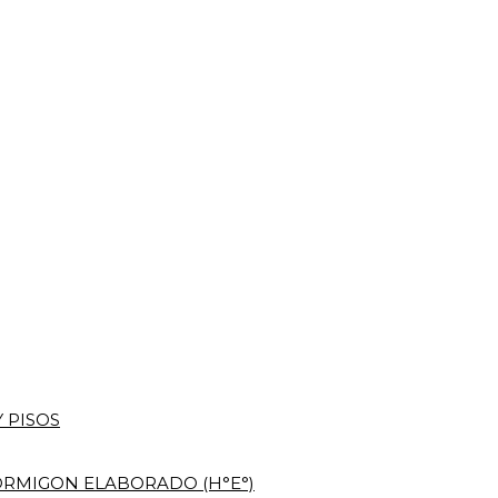
 PISOS
RMIGON ELABORADO (H°E°)