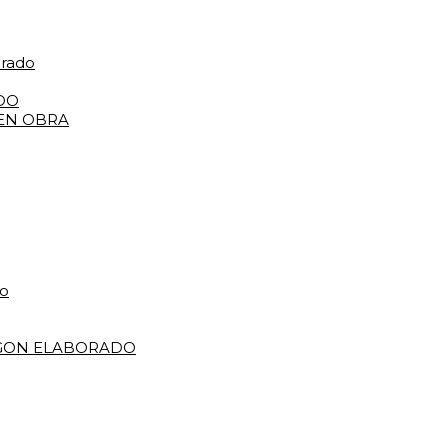
orado
DO
 EN OBRA
do
IGON ELABORADO