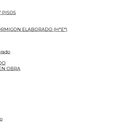
 PISOS
RMIGON ELABORADO (H°E°)
orado
DO
 EN OBRA
do